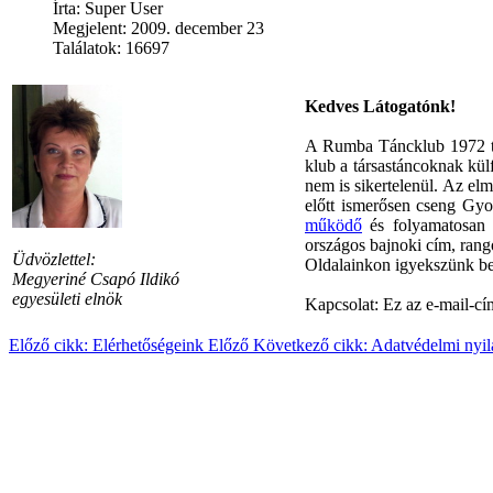
Írta:
Super User
Megjelent: 2009. december 23
Találatok: 16697
Kedves Látogatónk!
A Rumba Táncklub 1972 tav
klub a társastáncoknak külf
nem is sikertelenül. Az elm
előtt ismerősen cseng Gy
működő
és folyamatosan f
országos bajnoki cím, rang
Üdvözlettel:
Oldalainkon igyekszünk bem
Megyeriné Csapó Ildikó
egyesületi elnök
Kapcsolat:
Ez az e-mail-cí
Előző cikk: Elérhetőségeink
Előző
Következő cikk: Adatvédelmi nyil