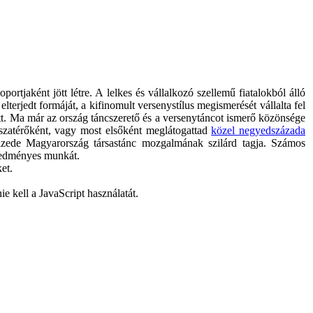
aként jött létre. A lelkes és vállalkozó szellemű fiatalokból álló
terjedt formáját, a kifinomult versenystílus megismerését vállalta fel
zett. Ma már az ország táncszerető és a versenytáncot ismerő közönsége
zatérőként, vagy most elsőként meglátogattad
közel negyedszázada
izede Magyarország társastánc mozgalmának szilárd tagja. Számos
eredményes munkát.
et.
e kell a JavaScript használatát.