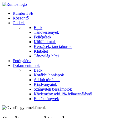
Rumba TSE
Köszöntő
Cikkek
Back
Táncversenyek
Fellépések
Külföldi utak
Képzések, tánctáborok
Klubélet
Táncvilág hírei
Fotógaléria
Dokumentumok
Back
Korábbi honlapok
A klub története
Kiadványaink
Számviteli beszámolók
Közlemény adó 1% felhasználásról
Emlékkönyvek