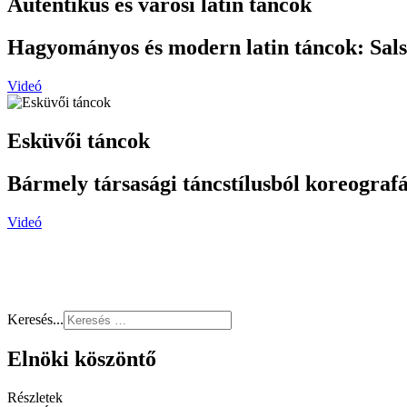
Autentikus és városi latin táncok
Hagyományos és modern latin táncok: Sal
Videó
Esküvői táncok
Bármely társasági táncstílusból koreografá
Videó
Keresés...
Elnöki köszöntő
Részletek