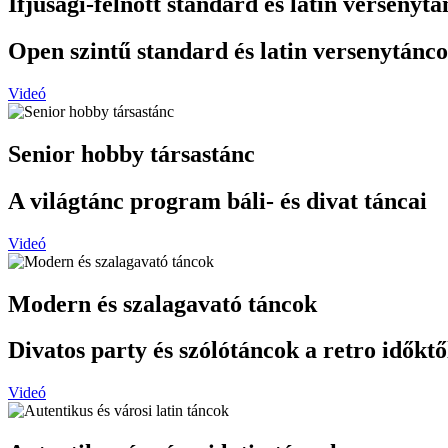
Ifjúsági-felnőtt standard és latin versenytá
Open szintű standard és latin versenytánc
Videó
Senior hobby társastánc
A világtánc program báli- és divat táncai
Videó
Modern és szalagavató táncok
Divatos party és szólótáncok a retro idők
Videó