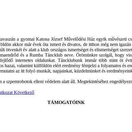
aszán a gyomai Katona József Művelődési Ház egyik művészeti csoportj
öldön akkor már évek óta ismert és divatos, de itthon még nem igazán el
últ ötvenkét év alatt a klub országos ismertséget és elismertséget szer
omaendrőd és a Rumba Táncklub neve. Örömünkre szolgál, hogy viss
ejlődő internetes oldalunkat. Táncklubunk immár több mint öt évt
os hazai, valamint külföldön elért eredmény fémjelzi a folyamatos és 
utatni az itt folyó munkát, napjainkat, küzdelmünket és eredményeink
m a szpemrobotok elleni védelem alatt áll. Megtekintéséhez engedélyezni
atkozat
Következő
TÁMOGATÓINK