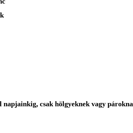
nc
ok
től napjainkig, csak hölgyeknek vagy párokn