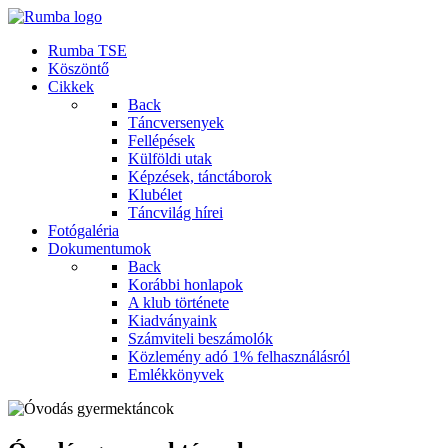
Rumba TSE
Köszöntő
Cikkek
Back
Táncversenyek
Fellépések
Külföldi utak
Képzések, tánctáborok
Klubélet
Táncvilág hírei
Fotógaléria
Dokumentumok
Back
Korábbi honlapok
A klub története
Kiadványaink
Számviteli beszámolók
Közlemény adó 1% felhasználásról
Emlékkönyvek