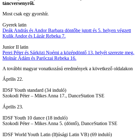
táncversenyről.
Most csak egy gyorshír.
Gyerek latin
Deák András és Andor Barbara döntőbe jutott és 5. helyen végzett
Kulik Andor és Lázár Rebeka 7.
Junior II latin
Perei Péter és Sárközi Noémi a középdöntő 13. helyét szerezte meg.
Molnár Ádám és Paróczai Rebeka 16.
A további magyar vonatkozású eredmények a következő oldalakon
Április 22.
IDSF Youth standard (34 induló)
Szokodi Péter – Mikes Anna 17., DanceStation TSE
Április 23.
IDSF Youth 10 dance (18 induló)
Szokodi Péter – Mikes Anna 5. (döntő), DanceStation TSE
IDSF World Youth Latin (Ifjúsági Latin VB) (69 induló)