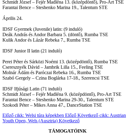
Schmidt József – Fejér Madléna 13. (középdöntő), Pro-Art TSE
Farantai Bence – Steshenko Marina 19., Talentum STE
Április 24.
IDSF Gyermek (Juvenile) latin: (9 induló)
Deák András és Andor Barbara 5. (döntő), Rumba TSE
Kulik Andor és Lázár Rebeka 7., Rumba TSE
IDSF Junior II latin (21 induló)
Perei Péter és Sárközi Noémi 13. (középdöntő), Rumba TSE
Cseresznyék Dávid – Jambrik Lilla 15., Feeling TSE
Molnár Ádám és Paróczai Rebeka 16., Rumba TSE
Szabó Gergely – Czina Boglárka 17-18., Szerencsi TSE
IDSF Ifjúsági Latin (71 induló)
Schmidt József – Fejér Madléna 9. (középdöntő), Pro-Art TSE
Farantai Bence – Steshenko Marina 29-30., Talentum STE
Szokodi Péter – Mikes Anna 47., DanceStation TSE
Előző cikk: Welsi túra képekben
Előző
Következő cikk: Austrian
Youth Open, Wels (Ausztria)
Következő
TÁMOGATÓINK