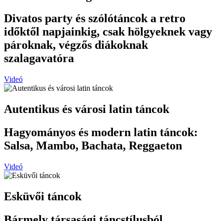
Divatos party és szólótáncok a retro
időktől napjainkig, csak hölgyeknek vagy
pároknak, végzős diákoknak
szalagavatóra
Videó
Autentikus és városi latin táncok
Hagyományos és modern latin táncok:
Salsa, Mambo, Bachata, Reggaeton
Videó
Esküvői táncok
Bármely társasági táncstílusból