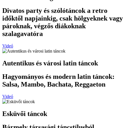
Divatos party és szólótáncok a retro
időktől napjainkig, csak hölgyeknek vagy
pároknak, végzős diákoknak
szalagavatóra
Videó
Autentikus és városi latin táncok
Hagyományos és modern latin táncok:
Salsa, Mambo, Bachata, Reggaeton
Videó
Esküvői táncok
Bármely társasági táncstílusból