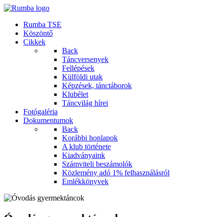
Rumba TSE
Köszöntő
Cikkek
Back
Táncversenyek
Fellépések
Külföldi utak
Képzések, tánctáborok
Klubélet
Táncvilág hírei
Fotógaléria
Dokumentumok
Back
Korábbi honlapok
A klub története
Kiadványaink
Számviteli beszámolók
Közlemény adó 1% felhasználásról
Emlékkönyvek