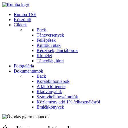
Rumba TSE
Köszöntő
Cikkek
Back
Táncversenyek
Fellépések
Külföldi utak
Képzések, tánctáborok
Klubélet
Táncvilág hírei
Fotógaléria
Dokumentumok
Back
Korábbi honlapok
A klub története
Kiadványaink
Számviteli beszámolók
Közlemény adó 1% felhasználásról
Emlékkönyvek