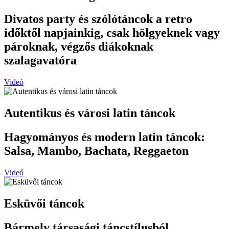
Divatos party és szólótáncok a retro
időktől napjainkig, csak hölgyeknek vagy
pároknak, végzős diákoknak
szalagavatóra
Videó
Autentikus és városi latin táncok
Hagyományos és modern latin táncok:
Salsa, Mambo, Bachata, Reggaeton
Videó
Esküvői táncok
Bármely társasági táncstílusból