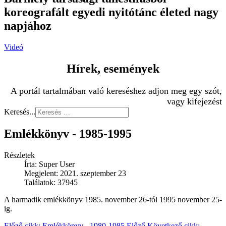
koreografált egyedi nyitótánc életed nagy
napjához
Videó
Hírek, események
A portál tartalmában való kereséshez adjon meg egy szót,
vagy kifejezést
Keresés...
Emlékkönyv - 1985-1995
Részletek
Írta:
Super User
Megjelent: 2021. szeptember 23
Találatok: 37945
A harmadik emlékkönyv 1985. november 26-tól 1995 november 25-
ig.
Előző cikk: Emlékkönyv - 1980-1985
Előző
Következő cikk: