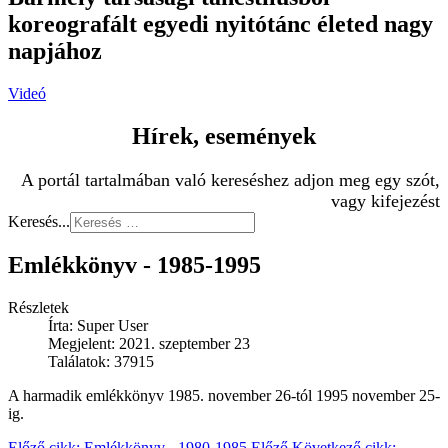
koreografált egyedi nyitótánc életed nagy
napjához
Videó
Hírek, események
A portál tartalmában való kereséshez adjon meg egy szót,
vagy kifejezést
Keresés...
Emlékkönyv - 1985-1995
Részletek
Írta:
Super User
Megjelent: 2021. szeptember 23
Találatok: 37915
A harmadik emlékkönyv 1985. november 26-tól 1995 november 25-
ig.
Előző cikk: Emlékkönyv - 1980-1985
Előző
Következő cikk: