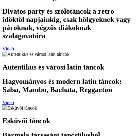
Divatos party és szólótáncok a retro
időktől napjainkig, csak hölgyeknek vagy
pároknak, végzős diákoknak
szalagavatóra
Videó
Autentikus és városi latin táncok
Hagyományos és modern latin táncok:
Salsa, Mambo, Bachata, Reggaeton
Videó
Esküvői táncok
Bármely társasági táncstílusból