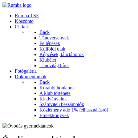
Rumba TSE
Köszöntő
Cikkek
Back
Táncversenyek
Fellépések
Külföldi utak
Képzések, tánctáborok
Klubélet
Táncvilág hírei
Fotógaléria
Dokumentumok
Back
Korábbi honlapok
A klub története
Kiadványaink
Számviteli beszámolók
Közlemény adó 1% felhasználásról
Emlékkönyvek